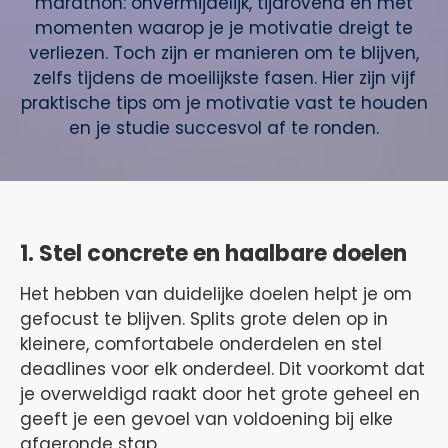
marathon: onvermijdelijk, tijdrovend en met
momenten waarop je je motivatie dreigt te
verliezen. Toch zijn er manieren om te blijven,
zelfs tijdens de moeilijkste fasen. Hier zijn vijf
praktische tips om je motivatie vast te houden
en je studie succesvol af te ronden.
1. Stel concrete en haalbare doelen
Het hebben van duidelijke doelen helpt je om
gefocust te blijven. Splits grote delen op in
kleinere, comfortabele onderdelen en stel
deadlines voor elk onderdeel. Dit voorkomt dat
je overweldigd raakt door het grote geheel en
geeft je een gevoel van voldoening bij elke
afgeronde stap.