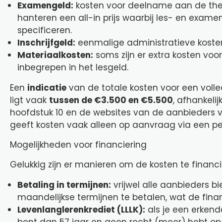
Examengeld:
kosten voor deelname aan de theo
hanteren een all-in prijs waarbij les- en examen
specificeren.
Inschrijfgeld:
eenmalige administratieve kosten 
Materiaalkosten:
soms zijn er extra kosten voor 
inbegrepen in het lesgeld.
Een
indicatie
van de totale kosten voor een volle
ligt vaak
tussen de €3.500 en €5.500
, afhankeli
hoofdstuk 10 en de websites van de aanbieders vo
geeft kosten vaak alleen op aanvraag via een per
Mogelijkheden voor financiering
Gelukkig zijn er manieren om de kosten te financi
Betaling in termijnen:
vrijwel alle aanbieders 
maandelijkse termijnen te betalen, wat de financ
Levenlanglerenkrediet (LLLK):
als je een erkend
bent dan 57 jaar en geen recht (meer) hebt op r