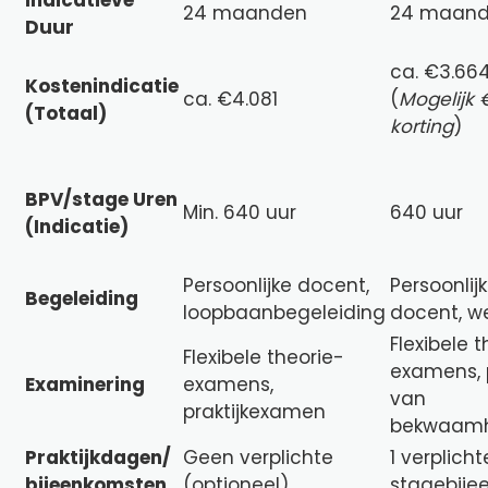
24 maanden
24 maan
Duur
ca. €3.66
Kostenindicatie
ca. €4.081
(
Mogelijk
(Totaal)
korting
)
BPV/stage Uren
Min. 640 uur
640 uur
(Indicatie)
Persoonlijke docent,
Persoonlij
Begeleiding
loopbaanbegeleiding
docent, w
Flexibele 
Flexibele theorie-
examens, 
Examinering
examens,
van
praktijkexamen
bekwaam
Praktijkdagen/
Geen verplichte
1 verplicht
bijeenkomsten
(optioneel)
stagebije