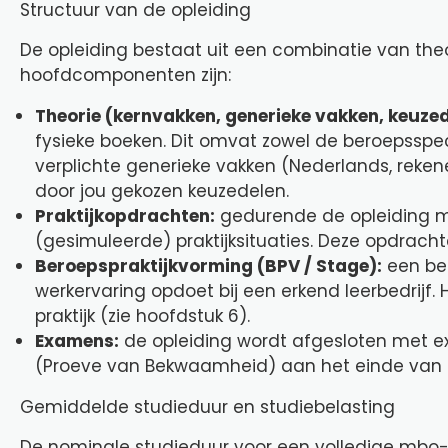
Structuur van de opleiding
De opleiding bestaat uit een combinatie van theo
hoofdcomponenten zijn:
Theorie (kernvakken, generieke vakken, keuzed
fysieke boeken. Dit omvat zowel de beroepsspe
verplichte generieke vakken (Nederlands, reke
door jou gekozen keuzedelen.
Praktijkopdrachten:
gedurende de opleiding ma
(gesimuleerde) praktijksituaties. Deze opdrachte
Beroepspraktijkvorming (BPV / Stage):
een bel
werkervaring opdoet bij een erkend leerbedrijf.
praktijk (zie hoofdstuk 6).
Examens:
de opleiding wordt afgesloten met ex
(Proeve van Bekwaamheid) aan het einde van of 
Gemiddelde studieduur en studiebelasting
De nominale studieduur voor een volledige mbo-t