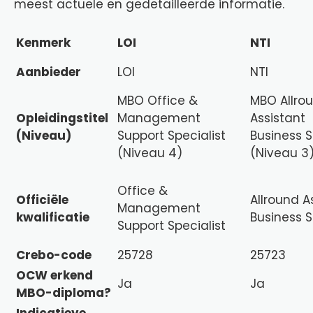
meest actuele en gedetailleerde informatie.
Kenmerk
LOI
NTI
Aanbieder
LOI
NTI
MBO Office &
MBO Allro
Opleidingstitel
Management
Assistant
(Niveau)
Support Specialist
Business S
(Niveau 4)
(Niveau 3
Office &
Officiële
Allround A
Management
kwalificatie
Business S
Support Specialist
Crebo-code
25728
25723
OCW erkend
Ja
Ja
MBO-diploma?
Indicatieve