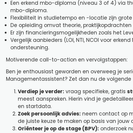
Een erkend mbo-diploma (niveau 3 of 4) via thu
mbo-diploma.
Flexibiliteit in studietempo en -locatie zijn grot
De opleiding omvat theorie, praktijkopdrachten e
Er zijn financieringsmogelijkheden zoals het Lev
Vergelijk aanbieders (LOI, NTI, NCOI voor erken
ondersteuning.
Motiverende call-to-action en vervolgstappen:
Ben je enthousiast geworden en overweeg je ser
Managementassistent? Zet dan nu de volgende 
Verdiep je verder:
vraag specifieke, gratis
st
meest aanspreken. Hierin vind je gedetaillee
en startdata.
Zoek persoonlijk advies:
neem contact op 
de juiste keuze te maken op basis van jouw
Oriënteer je op de stage (BPV):
onderzoek nu