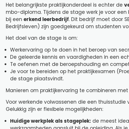
Het belangrijkste praktijkonderdeel is echter de
v
mbo-diploma. Tijdens de stage werk je voor een 
bij een
erkend leerbedrijf
. Dit bedrijf moet door
Bedrijfsleven) zijn goedgekeurd om studenten vo
Het doel van de stage is om:
Werkervaring op te doen in het beroep van se
De geleerde kennis en vaardigheden in een ec
Te oefenen met de beroepshouding en competen
Je voor te bereiden op het praktijkexamen (Pr
de stage plaatsvindt.
Manieren om praktijkervaring te combineren met w
Voor werkende volwassenen die een thuisstudie v
Gelukkig zijn er flexibele mogelijkheden:
Huidige werkplek als stageplek:
de meest ideale
werkzaamheden aansluit bij de opleiding. Als je 