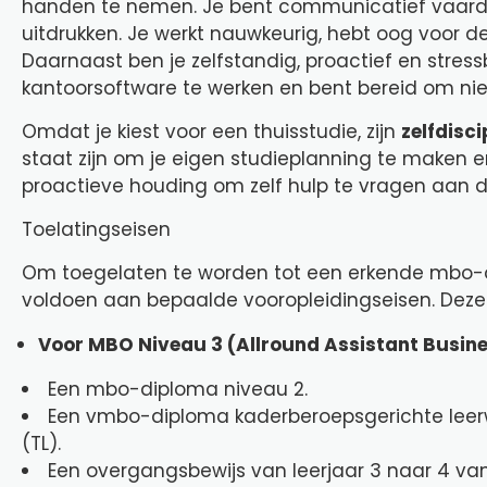
handen te nemen. Je bent communicatief vaardig, 
uitdrukken. Je werkt nauwkeurig, hebt oog voor d
Daarnaast ben je zelfstandig, proactief en stres
kantoorsoftware te werken en bent bereid om nie
Omdat je kiest voor een thuisstudie, zijn
zelfdisci
staat zijn om je eigen studieplanning te maken en
proactieve houding om zelf hulp te vragen aan do
Toelatingseisen
Om toegelaten te worden tot een erkende mbo-o
voldoen aan bepaalde vooropleidingseisen. Deze v
Voor MBO Niveau 3 (Allround Assistant Busine
Een mbo-diploma niveau 2.
Een vmbo-diploma kaderberoepsgerichte leerw
(TL).
Een overgangsbewijs van leerjaar 3 naar 4 va