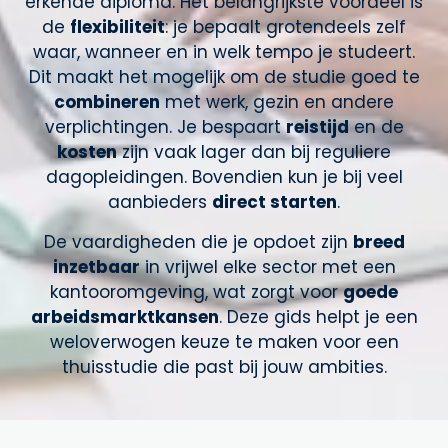
erkende diploma. Het belangrijkste voordeel is
de
flexibiliteit
: je bepaalt grotendeels zelf
waar, wanneer en in welk tempo je studeert.
Dit maakt het mogelijk om de studie goed te
combineren
met werk, gezin en andere
verplichtingen. Je bespaart
reistijd
en de
kosten
zijn vaak lager dan bij reguliere
dagopleidingen. Bovendien kun je bij veel
aanbieders
direct starten
.
De vaardigheden die je opdoet zijn
breed
inzetbaar
in vrijwel elke sector met een
kantooromgeving, wat zorgt voor
goede
arbeidsmarktkansen
. Deze gids helpt je een
weloverwogen keuze te maken voor een
thuisstudie die past bij jouw ambities.