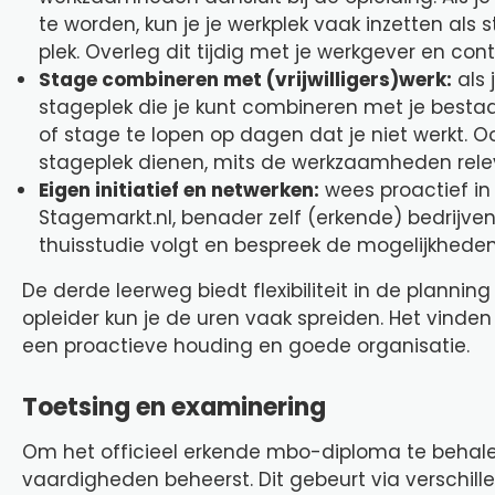
te worden, kun je je werkplek vaak inzetten als
plek. Overleg dit tijdig met je werkgever en con
Stage combineren met (vrijwilligers)werk:
als 
stageplek die je kunt combineren met je bestaa
of stage te lopen op dagen dat je niet werkt. Oo
stageplek dienen, mits de werkzaamheden relev
Eigen initiatief en netwerken:
wees proactief in 
Stagemarkt.nl, benader zelf (erkende) bedrijven e
thuisstudie volgt en bespreek de mogelijkhede
De derde leerweg biedt flexibiliteit in de plannin
opleider kun je de uren vaak spreiden. Het vind
een proactieve houding en goede organisatie.
Toetsing en examinering
Om het officieel erkende mbo-diploma te behalen
vaardigheden beheerst. Dit gebeurt via verschi